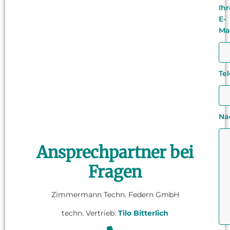
Ihr
E-
Ma
Te
Na
Ansprechpartner bei
Fragen
Zimmermann Techn. Federn GmbH
techn. Vertrieb:
Tilo Bitterlich