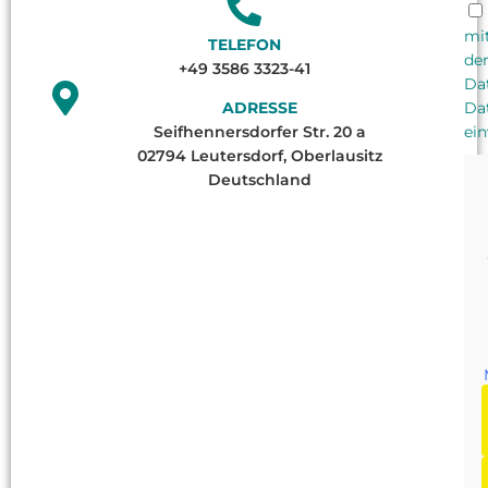
mi
TELEFON
de
+49 3586 3323-41
Da
ADRESSE
Da
Seifhennersdorfer Str. 20 a
ein
02794 Leutersdorf, Oberlausitz
Deutschland